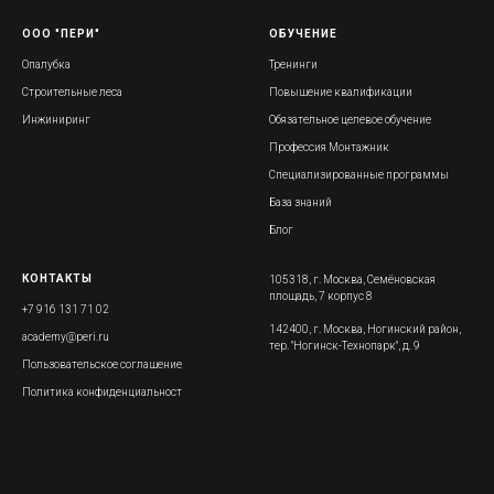
ООО "ПЕРИ"
ОБУЧЕНИЕ
Опалубка
Тренинги
Строительные леса
Повышение квалификации
Инжиниринг
Обязательное целевое обучение
Профессия Монтажник
Специализированные программы
База знаний
Блог
КОНТАКТЫ
105318, г. Москва, Семёновская
площадь, 7 корпус 8
+7 916 131 71 02
142400, г. Москва, Ногинский район,
academy@peri.ru
тер. "Ногинск-Технопарк", д. 9
Пользовательское соглашение
Политика конфиденциальност