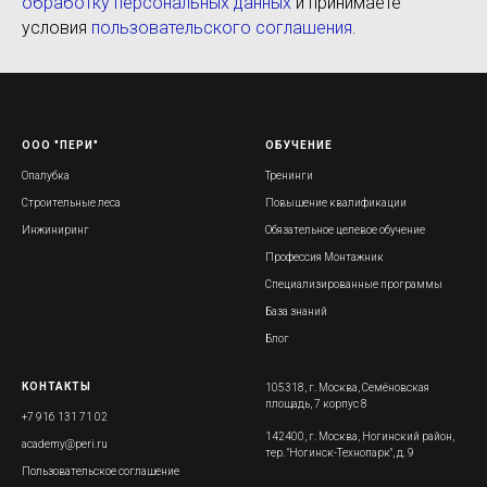
обработку персональных данных
и принимаете
условия
пользовательского соглашения
.
ООО "ПЕРИ"
ОБУЧЕНИЕ
Опалубка
Тренинги
Строительные леса
Повышение квалификации
Инжиниринг
Обязательное целевое обучение
Профессия Монтажник
Специализированные программы
База знаний
Блог
КОНТАКТЫ
105318, г. Москва, Семёновская
площадь, 7 корпус 8
+7 916 131 71 02
142400, г. Москва, Ногинский район,
academy@peri.ru
тер. "Ногинск-Технопарк", д. 9
Пользовательское соглашение