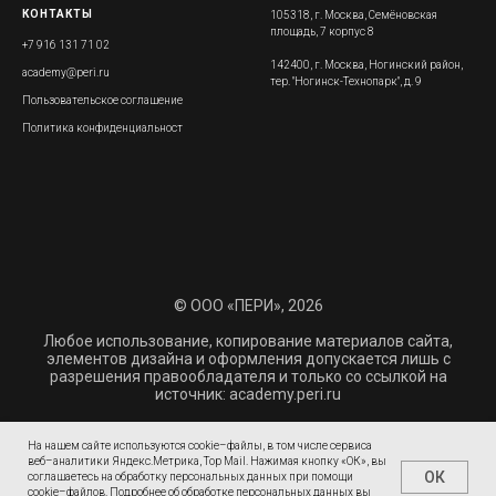
КОНТАКТЫ
105318, г. Москва, Семёновская
площадь, 7 корпус 8
+7 916 131 71 02
142400, г. Москва, Ногинский район,
academy@peri.ru
тер. "Ногинск-Технопарк", д. 9
Пользовательское соглашение
Политика конфиденциальност
© ООО «ПЕРИ», 2026
Любое использование, копирование материалов сайта,
элементов дизайна и оформления допускается лишь с
разрешения правообладателя и только со ссылкой на
источник: academy.peri.ru
Карта сайта
На нашем сайте используются cookie–файлы, в том числе сервиса
веб–аналитики Яндекс.Метрика, Top Mail. Нажимая кнопку «ОК», вы
ОК
соглашаетесь на обработку персональных данных при помощи
cookie–файлов. Подробнее об обработке персональных данных вы